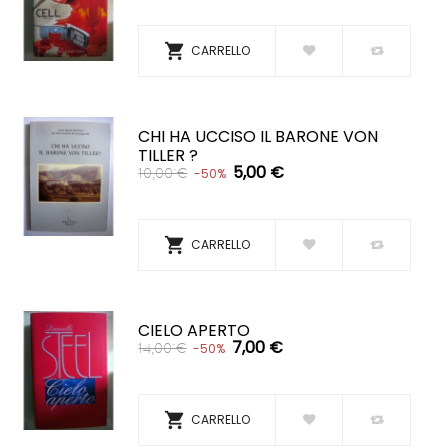

CARRELLO
CHI HA UCCISO IL BARONE VON
TILLER ?
5,00 €
10,00 €
-50%

CARRELLO
CIELO APERTO
7,00 €
14,00 €
-50%

CARRELLO