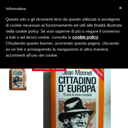
navigazione
☰
×
CARRELLO
Account
(0)
Informativa
Toggle
Questo sito o gli strumenti terzi da questo utilizzati si avvalgono
di cookie necessari al funzionamento ed utili alle finalità illustrate
nella cookie policy. Se vuoi saperne di più o negare il consenso
cookie policy
a tutti o ad alcuni cookie, consulta la
.
Chiudendo questo banner, scorrendo questa pagina, cliccando
su un link o proseguendo la navigazione in altra maniera,
CITTADINO D'EUROPA 75 ANNI DI STORIA MONDIALE
acconsenti all’uso dei cookie.
NON DISPONIBILE