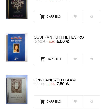

CARRELLO
COSI' FAN TUTTI IL TEATRO
5,00 €
10,00 €
-50%

CARRELLO
CRISTIANITA' ED ISLAM
7,50 €
15,00 €
-50%

CARRELLO