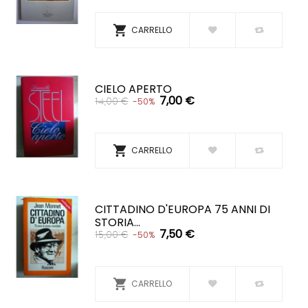

CARRELLO
CIELO APERTO
7,00 €
14,00 €
-50%

CARRELLO
CITTADINO D'EUROPA 75 ANNI DI
STORIA...
7,50 €
15,00 €
-50%

CARRELLO