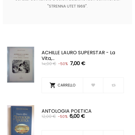
"STRENNA UTET 1969".
ACHILLE LAURO SUPERSTAR - La
Vita,...
7,00 €
14,00 €
-50%

CARRELLO
ANTOLOGIA POETICA
6,00 €
12,00 €
-50%