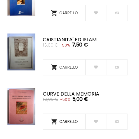

CARRELLO
CRISTIANITA' ED ISLAM
7,50 €
15,00 €
-50%

CARRELLO
CURVE DELLA MEMORIA
5,00 €
10,00 €
-50%

CARRELLO