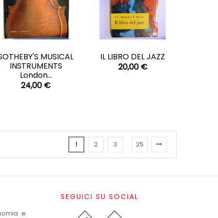
CARRELLO
CARRELLO


SOTHEBY'S MUSICAL
IL LIBRO DEL JAZZ
INSTRUMENTS
20,00 €
London...
24,00 €
1
2
3
25
SEGUICI SU SOCIAL
onomia e