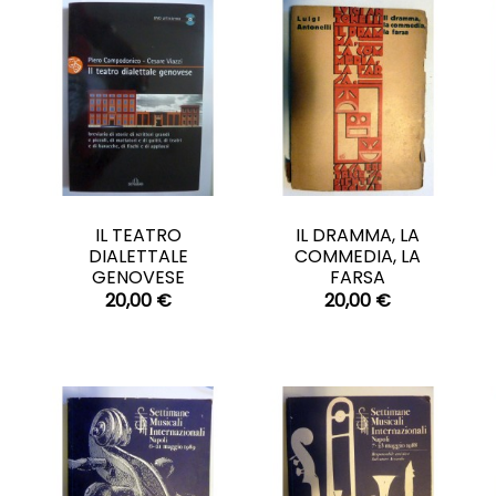
CARRELLO
CARRELLO


E
IL TEATRO
IL DRAMMA, LA
DIALETTALE
COMMEDIA, LA
GENOVESE
FARSA
20,00 €
20,00 €