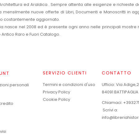
rchitettura ed Araldica . Sempre attenta alle esigenze e richieste de
a mensilmente nuove offerte di Libri, Documenti e Manoscritti in agg
o costantemente aggiornato.
eria nasce nel 2008 ed è presente ogni anno nelle principali mostre
o Antico Raro e Fuori Catalogo.
SERVIZIO CLIENTI
CONTATTO
UNT
Termini e condizioni d'uso
Ufficio: Via Adige,
zioni personali
Privacy Policy
84091 BATTIPAGLIA
Cookie Policy
Chiamaci:
+39327
credito
Scrivi a:
info@libreriahisto
visi