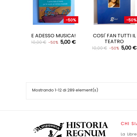
-50%
-50%
CARRELLO
CARRELLO


E ADESSO MUSICA!
COSI' FAN TUTTI IL
TEATRO
5,00 €
10,00 €
-50%
5,00 €
10,00 €
-50%
Mostrando 1-12 di 289 element(s)
CHI S
La Libr