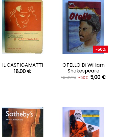
-50%
CARRELLO
CARRELLO


IL CASTIGAMATTI
OTELLO Di William
Shakespeare
18,00 €
5,00 €
10,00 €
-50%