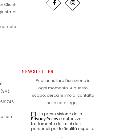
i Clienti
iunta al
 mercato
NEWSLETTER
Puoi annullare l'iscrizione in
20 -
ogni momento. A questo
 (SA)
scopo, cerca le info di contatto
1661746
nelle note legali.
Ho preso visione della
ria.com
Privacy Policy
e autorizzo il
trattamento dei miei dati
personali per le finalità esposte