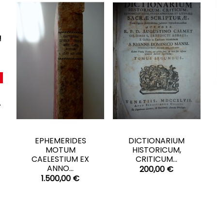
!
A
CARRELLO
CARRELLO


EPHEMERIDES
DICTIONARIUM
MOTUM
HISTORICUM,
CAELESTIUM EX
CRITICUM...
ANNO...
200,00 €
1.500,00 €