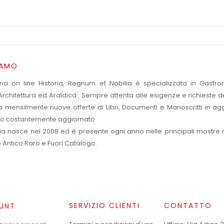
IAMO
eria on line Historia, Regnum et Nobilia è specializzata in Gastr
rchitettura ed Araldica . Sempre attenta alle esigenze e richieste de
a mensilmente nuove offerte di Libri, Documenti e Manoscritti in agg
o costantemente aggiornato.
eria nasce nel 2008 ed è presente ogni anno nelle principali mostre
o Antico Raro e Fuori Catalogo.
SERVIZIO CLIENTI
CONTATTO
UNT