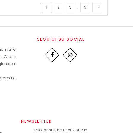
1
2
3
5
SEGUICI SU SOCIAL
onomia e
i Clienti
iunta al
 mercato
NEWSLETTER
Puoi annullare l'iscrizione in