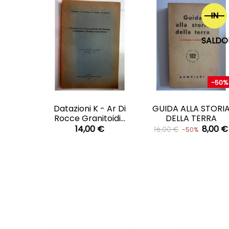
IN
SALDO
-50%
CARRELLO
CARRELLO


Datazioni K - Ar Di
GUIDA ALLA STORI
Rocce Granitoidi...
DELLA TERRA
14,00 €
8,00 €
16,00 €
-50%