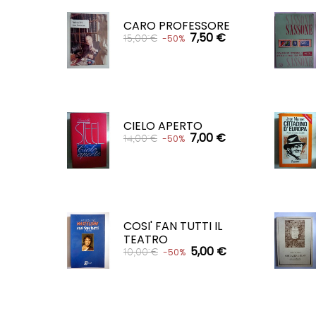
CARRELLO

CARO PROFESSORE
7,50 €
15,00 €
-50%
CARRELLO

CIELO APERTO
7,00 €
14,00 €
-50%
CARRELLO

COSI' FAN TUTTI IL
TEATRO
5,00 €
10,00 €
-50%
CARRELLO
