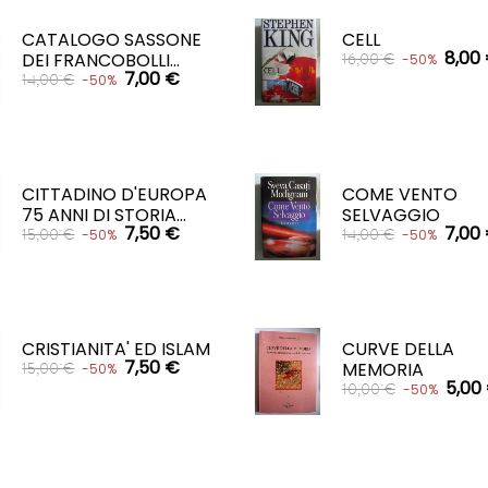
CARRELLO

CATALOGO SASSONE
CELL
8,00
DEI FRANCOBOLLI...
16,00 €
-50%
7,00 €
14,00 €
-50%
CARRELLO

CARRELLO

CITTADINO D'EUROPA
COME VENTO
75 ANNI DI STORIA...
SELVAGGIO
7,50 €
7,00
15,00 €
14,00 €
-50%
-50%
CARRELLO
CARRELLO


CRISTIANITA' ED ISLAM
CURVE DELLA
7,50 €
MEMORIA
15,00 €
-50%
5,00
10,00 €
-50%
CARRELLO

CARRELLO
