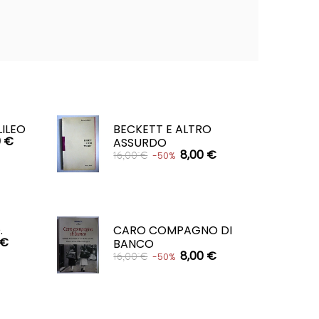
LILEO
BECKETT E ALTRO
0 €
ASSURDO
8,00 €
16,00 €
-50%
CARRELLO

.
CARO COMPAGNO DI
 €
BANCO
8,00 €
16,00 €
-50%
CARRELLO
