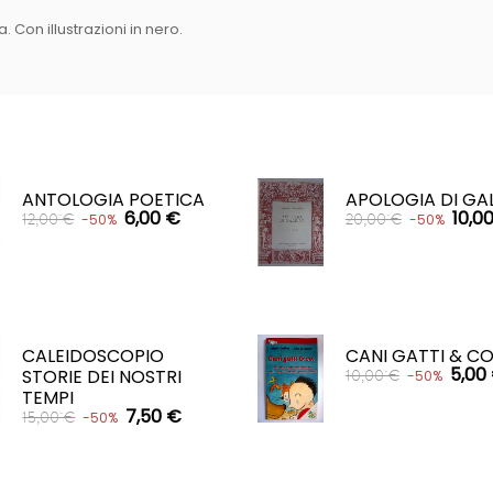
. Con illustrazioni in nero.
ANTOLOGIA POETICA
APOLOGIA DI GA
6,00 €
10,0
12,00 €
20,00 €
-50%
-50%
CARRELLO
CARRELLO


CALEIDOSCOPIO
CANI GATTI & CO
5,00
STORIE DEI NOSTRI
10,00 €
-50%
TEMPI
7,50 €
15,00 €
-50%
CARRELLO
