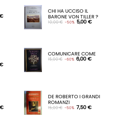
CHI HA UCCISO IL
 €
BARONE VON TILLER ?
5,00 €
10,00 €
-50%
CARRELLO

COMUNICARE COME
6,00 €
15,00 €
-60%
 €
CARRELLO

DE ROBERTO I GRANDI
ROMANZI
 €
7,50 €
15,00 €
-50%
CARRELLO
