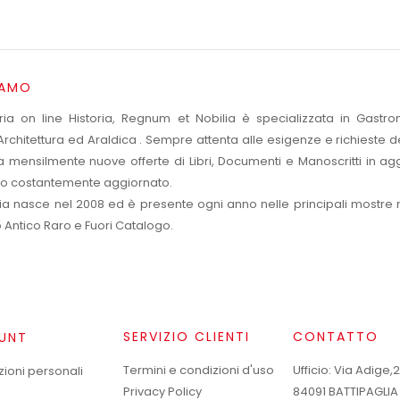
IAMO
eria on line Historia, Regnum et Nobilia è specializzata in Gastr
rchitettura ed Araldica . Sempre attenta alle esigenze e richieste de
a mensilmente nuove offerte di Libri, Documenti e Manoscritti in agg
o costantemente aggiornato.
eria nasce nel 2008 ed è presente ogni anno nelle principali mostre
o Antico Raro e Fuori Catalogo.
SERVIZIO CLIENTI
CONTATTO
UNT
Termini e condizioni d'uso
Ufficio: Via Adige,
zioni personali
Privacy Policy
84091 BATTIPAGLIA