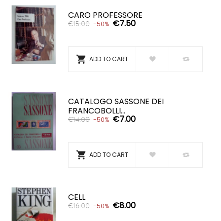
CARO PROFESSORE
€7.50
€15.00
-50%

ADD TO CART
CATALOGO SASSONE DEI
FRANCOBOLLI...
€7.00
€14.00
-50%

ADD TO CART
CELL
€8.00
€16.00
-50%