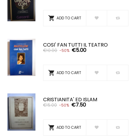

ADD TO CART
COSI' FAN TUTTI IL TEATRO
€5.00
€10.00
-50%

ADD TO CART
CRISTIANITA' ED ISLAM
€7.50
€15.00
-50%

ADD TO CART