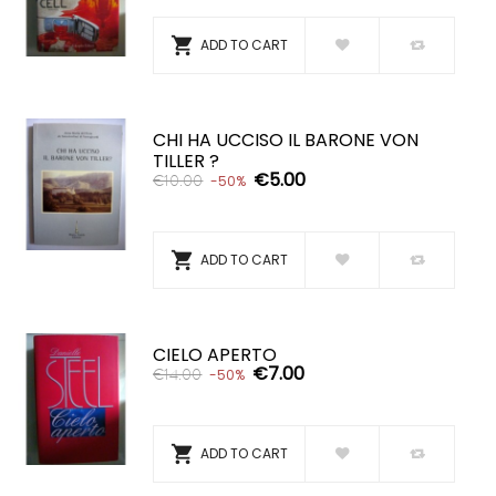

ADD TO CART
CHI HA UCCISO IL BARONE VON
TILLER ?
€5.00
€10.00
-50%

ADD TO CART
CIELO APERTO
€7.00
€14.00
-50%

ADD TO CART