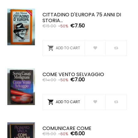
CITTADINO D'EUROPA 75 ANNI DI
STORIA...
€7.50
€15.00
-50%

ADD TO CART
COME VENTO SELVAGGIO
€7.00
€14.00
-50%

ADD TO CART
COMUNICARE COME
€6.00
€15.00
-60%