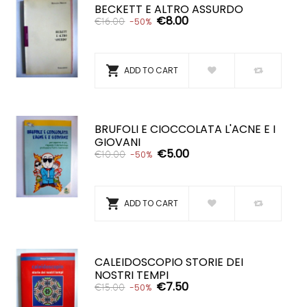
BECKETT E ALTRO ASSURDO
€8.00
€16.00
-50%

ADD TO CART
BRUFOLI E CIOCCOLATA L'ACNE E I
GIOVANI
€5.00
€10.00
-50%

ADD TO CART
CALEIDOSCOPIO STORIE DEI
NOSTRI TEMPI
€7.50
€15.00
-50%